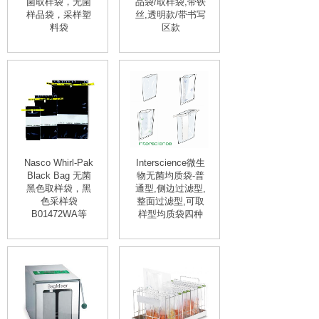
菌取样袋，无菌
品袋/取样袋,带铁
样品袋，采样塑
丝,透明款/带书写
料袋
区款
Nasco Whirl-Pak
Interscience微生
Black Bag 无菌
物无菌均质袋-普
黑色取样袋，黑
通型,侧边过滤型,
色采样袋
整面过滤型,可取
B01472WA等
样型均质袋四种