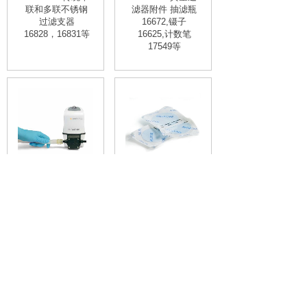
联和多联不锈钢
滤器附件 抽滤瓶
过滤支器
16672,镊子
16828，16831等
16625,计数笔
17549等
赛多利斯
Millipore
Sartorius
HAWG047S6混
Microsart 直排式
合纤维素MCE滤
真空泵166MP-4,
膜S-PAK白色网
隔膜式真空泵,传
格过滤膜
统真空泵
EZHAWG474