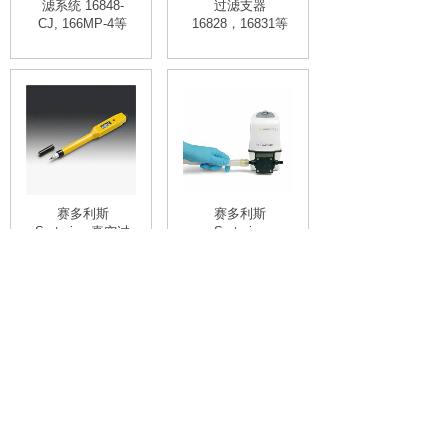
滤系统 16848-
过滤支器
CJ, 166MP-4等
16828，16831等
赛多利斯
赛多利斯
Sartorius 真空过
Sartorius
滤器附件 抽滤瓶
Microsart 直排式
16672,镊子
真空泵166MP-4,
16625,计数笔
隔膜式真空泵,传
17549等
统真空泵