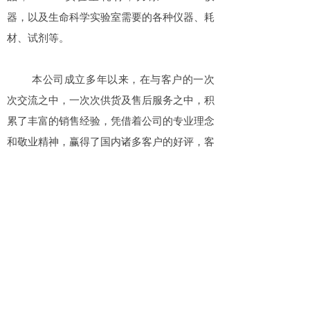
器，以及生命科学实验室需要的各种仪器、耗
材、试剂等。
本公司成立多年以来，在与客户的一次
次交流之中，一次次供货及售后服务之中，积
累了丰富的销售经验，凭借着公司的专业理念
和敬业精神，赢得了国内诸多客户的好评，客
户遍布于制药企业、科研院校、第三方检测机
构、食品饮料、生物科技公司、化妆品公司、
政府单位、经销公司。舜友生物将继续秉承客
户至上的理念，优选高质量产品，为国内生命
科学领域从业者带来更加便利舒适的购物体
验，提高客户的生物实验室技术水平，为加快
中国的生物科技行业发展做出贡献。