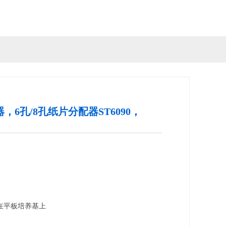
器，6孔/8孔纸片分配器ST6090，
在平板培养基上